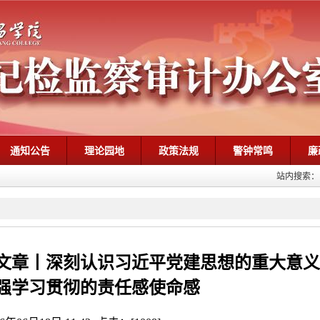
通知公告
理论园地
政策法规
警钟常鸣
廉
站内搜索：
文章丨深刻认识习近平党建思想的重大意义
强学习贯彻的责任感使命感