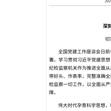
20
深
切
全国党建工作座谈会日前
署。学习贯彻习近平党建思想
纪检监察机关作为推进全面从
带好头、作表率，完整准确全
检监察一切工作，以全面从严
障。
伟大时代孕育科学思想，