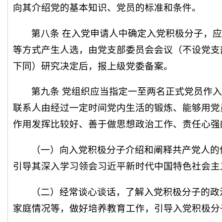
向其介绍党的基本知识、党员的标准和条件。
第八条 在入党申请人中确定入党积极分子，
等方式产生人选，由党支部委员会会议（不设党支
下同）研究决定后，报上级党委备案。
第九条 党组织应当指定一至两名正式党员作
联系人由经过一定时间党内生活的锻炼、能够用党
作用发挥比较好、善于做思想政治工作、责任心强
（一）向入党积极分子介绍和阐释共产党人的
引导其深入学习领会习近平新时代中国特色社会主
（二）经常谈心谈话，了解入党积极分子的政
家庭情况等，做好培养教育工作，引导入党积极分