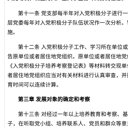
第十一条 党支部每半年对入党积极分子进行
层党委每年对入党积极分子队伍状况作一次分析。
施。
第十二条 入党积极分子工作、学习所在单位
告原单位或者居住地党组织。原单位或者居住地党
《入党积极分子培养考察登记表》等材料转交现单
者居住地党组织应当对有关材料进行认真审查，并
育时间可以连续计算。
第三章 发展对象的确定和考察
第十三条 对经过一年以上培养教育和考察、
子，在听取党小组、培养联系人、党员和群众等意