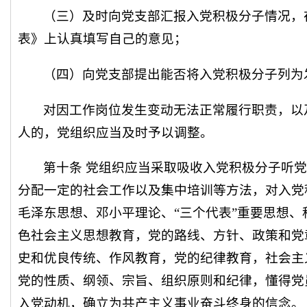
（三）及时向党支部汇报入党积极分子情况，
表》上认真填写自己的意见；
（四）向党支部提出能否将入党积极分子列为
对因工作岗位发生变动无法正常履行职责，以
人的，党组织应当及时予以调整。
第十条 党组织应当采取吸收入党积极分子听
分配一定的社会工作以及集中培训等方法，对入党
毛泽东思想、邓小平理论、“三个代表”重要思想
色社会主义思想教育，党的路线、方针、政策和党
史和优良传统、作风教育，党的纪律教育，社会主
党的性质、纲领、宗旨、组织原则和纪律，懂得党
入党动机，确立为共产主义事业奋斗终身的信念。