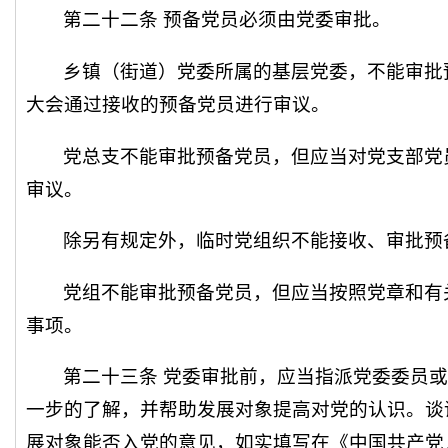
第二十二条 预备党员必须由党委审批。
乡镇（街道）党委所属的基层党委，不能审批
大会通过接收的预备党员进行审议。
党总支不能审批预备党员，但应当对党支部党
审议。
除另有规定外，临时党组织不能接收、审批预
党组不能审批预备党员，但应当按照党章和有
事项。
第二十三条 党委审批前，应当指派党委委员
一步的了解，并帮助发展对象提高对党的认识。谈
展对象能否入党的意见，如实填写在《中国共产党