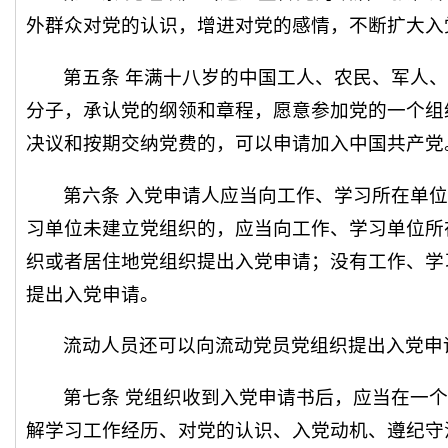
外群众对党的认识，增进对党的感情，不断扩大入
第五条 年满十八岁的中国工人、农民、军人
分子，承认党的纲领和章程，愿意参加党的一个组
决议和按期交纳党费的，可以申请加入中国共产党
第六条 入党申请人应当向工作、学习所在单
习单位未建立党组织的，应当向工作、学习单位所
织或者居住地党组织提出入党申请；没有工作、学
提出入党申请。
流动人员还可以向流动党员党组织提出入党申
第七条 党组织收到入党申请书后，应当在一
解学习工作经历、对党的认识、入党动机、遵纪守