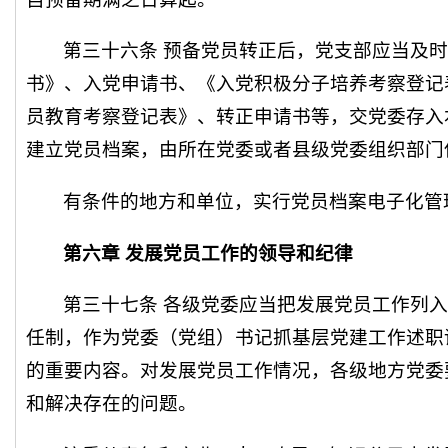
第三十六条 预备党员转正后，党支部应当及
书》、入党申请书、《入党积极分子培养考察登记
员教育考察登记表》、转正申请书等，交党委存入
建立党员档案，由所在党委或者县级党委组织部门
有条件的地方和单位，实行党员档案电子化管
第六章 发展党员工作的领导和纪律
第三十七条 各级党委应当把发展党员工作列
任制，作为党委（党组）书记抓基层党建工作述职
的重要内容。对发展党员工作情况，各级地方党委
和解决存在的问题。