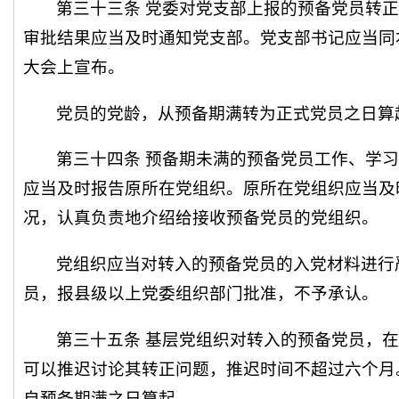
第三十三条 党委对党支部上报的预备党员转
审批结果应当及时通知党支部。党支部书记应当同
大会上宣布。
党员的党龄，从预备期满转为正式党员之日算
第三十四条 预备期未满的预备党员工作、学
应当及时报告原所在党组织。原所在党组织应当及
况，认真负责地介绍给接收预备党员的党组织。
党组织应当对转入的预备党员的入党材料进行
员，报县级以上党委组织部门批准，不予承认。
第三十五条 基层党组织对转入的预备党员，
可以推迟讨论其转正问题，推迟时间不超过六个月
自预备期满之日算起。