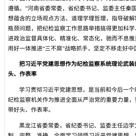
遵循。”河南省委常委，省纪委书记、监委主任秦
想蕴含的立场观点方法、道理学理哲理，指导破解
瓶颈问题，把纪检监察工作思路举措搞得更加科学
进政治监督具体化、精准化、常态化，驰而不息推
用好一体推进“三不腐”战略抓手，坚定不移走好中
把习近平党建思想作为纪检监察系统理论武装
头、作表率
学习贯彻习近平党建思想，是当前和今后一个
纪检监察机关作为推进全面从严治党的重要力量，
带好头、作表率。
黑龙江省委常委，省纪委书记、监委主任边学
制，完整、准确、全面学习领悟习近平党建思想，