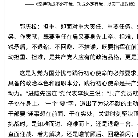
——《坚持功成不必在我、功成必定有我，以实干出政绩》
郭庆松：担重，即面对重大责任、重要任务、
梁、作贡献，既要重任在肩又要身先士卒。担难，
锐矛盾，不退缩、不回避、不推诿，既要指挥在前
动担重、担难，是共产党人应有的政治品格，更是
这是为党为国分忧与践行初心使命的必然要求
具备的政治本色和履职本分，践行初心使命是共产
动力。“进藏先遣连”党代表李狄三说：“共产党员
子挑在身上。”一个“要”字，道出了为党奉献的主
干部要“逢事想在前面、干在实处，关键时刻坚决
挑战时，是知难而进、迎难而上，还是退避三舍、
直面迎战、着力解决，还是瞻前顾后、回避躲闪；