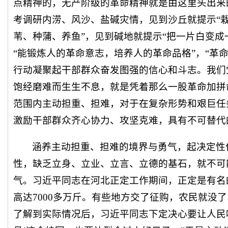
点精神的，无产阶级的革命精神就是由这里头出来的
考调研内涝、风沙、盐碱灾情，见到沙丘就提示“栽
苇、种蒲、养鱼”，见到碱地就提示“把一片白变成
“能锻炼人的革命意志，培养人的革命品格”，“革
行动凝聚起干部群众奋发图强的信心和斗志。我们
饱经磨难而生生不息，就是凭着那么一股革命加拼
范围内主动担重、担难，对于在复杂形势和艰巨任
激励干部群众齐心协力、攻坚克难，具有不可替代
涵养主动担重、担难的境界与勇气，起决定性
性，缺乏立身、立业、立言、立德的基石，就不可
气。习近平同志在河北正定工作期间，正定是有名
高达7000多万斤。有些地方交了征购，农民就没
了解到实际情况后，习近平同志下定决心要让人民