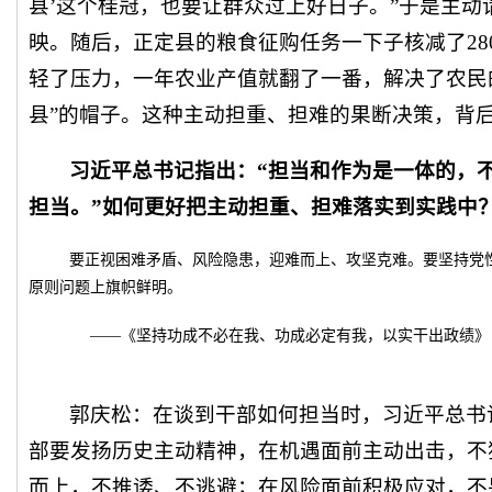
县’这个桂冠，也要让群众过上好日子。”于是主
映。随后，正定县的粮食征购任务一下子核减了28
轻了压力，一年农业产值就翻了一番，解决了农民
县”的帽子。这种主动担重、担难的果断决策，背
习近平总书记指出：“担当和作为是一体的，
担当。”如何更好把主动担重、担难落实到实践中
要正视困难矛盾、风险隐患，迎难而上、攻坚克难。要坚持党
原则问题上旗帜鲜明。
——《坚持功成不必在我、功成必定有我，以实干出政绩》
郭庆松：在谈到干部如何担当时，习近平总书
部要发扬历史主动精神，在机遇面前主动出击，不
而上，不推诿、不逃避；在风险面前积极应对，不