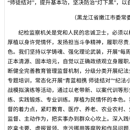
“师徒结对”，提升基本功，坚决防治“灯下黑”，
（黑龙江省嫩江市委常
纪检监察机关是党和人民的忠诚卫士，必须以
厚植以身许党情怀，发扬担当斗争精神，履职尽责
色。我们坚持以学铸魂、强化理论武装，开展“每周
正本清源、固本培元，自觉以正确政绩观立身履职
断健全完善教育管理监督机制，分级分类开展纪法
专题培训，常态化开展“青蓝相携 师徒结对”“纪法
战模拟演练等活动，通过以老带新、以案代训等形
练、实践锻炼、专业训练。厚植为民情怀的本色。
督的着力点，紧盯教育、医疗、养老、农业农村、
监督、主动作为，把实事办到群众心坎上。深入践
吃拿卡要、虚报冒领、贪污挪用等腐败和作风问题