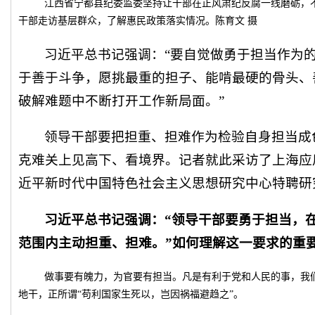
江西省宁都县纪委监委坚持让干部在正风肃纪反腐一线磨砺，
干部走访基层群众，了解惠民政策落实情况。陈育文 摄
习近平总书记强调：“要自觉做勇于担当作为
于善于斗争，愿挑最重的担子、能啃最硬的骨头、
破解难题中不断打开工作新局面。”
领导干部要把担重、担难作为检验自身担当成
克难关上见高下、看境界。记者就此采访了上海应
近平新时代中国特色社会主义思想研究中心特聘研
习近平总书记强调：“领导干部要勇于担当，
范围内主动担重、担难。”如何理解这一要求的重
做事要有魄力，为官要有担当。凡是有利于党和人民的事，我
地干，正所谓“苟利国家生死以，岂因祸福避趋之”。