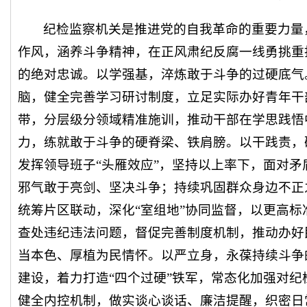
纪检监察机关是推进党的自我革命的重要力量
作风，涵养斗争精神，在正风肃纪反腐一线勇挑重
的绝对忠诚。以学强基，淬炼敢于斗争的过硬底气
脑，健全完善学习研讨制度，立足实际办好青年干
带，分层级分领域精准施训，推动干部在学思践悟
力，练就敢于斗争的硬脊梁、铁肩膀。以干践责，
发挥领导班子“头雁效应”，坚持以上率下，面对
邪气敢于亮剑、坚决斗争；持续巩固群众身边不正
统筹片区联动，深化“室组地”协同监督，以更高
查处违纪违法问题，督促完善制度机制，推动办好
当本色、厚植为民情怀。以严立身，永葆持续斗争
建设，着力打造“四个过硬”铁军，常态化加强对
健全内控机制，做实谈心谈话、廉洁提醒，织密日