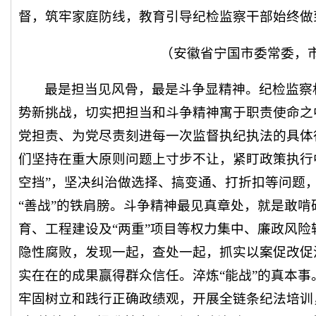
督，筑牢家庭防线，教育引导纪检监察干部始终做
（安徽省宁国市委常委，
最是担当见风骨，最是斗争显精神。纪检监察
势新挑战，切实把担当和斗争精神寓于职责使命之
党担责、为党尽责刻进每一次监督执纪执法的具体
们坚持在重大原则问题上寸步不让，紧盯政策执行中
空挡”，坚决纠治做选择、搞变通、打折扣等问题
“善战”的铁肩膀。斗争精神最见真章处，就是敢
育、工程建设及“两重”项目等权力集中、廉政风
隐性腐败，发现一起，查处一起，抓实以案促改促
实在在的成果赢得群众信任。淬炼“能战”的真本事
牢固树立和践行正确政绩观，开展全链条纪法培训